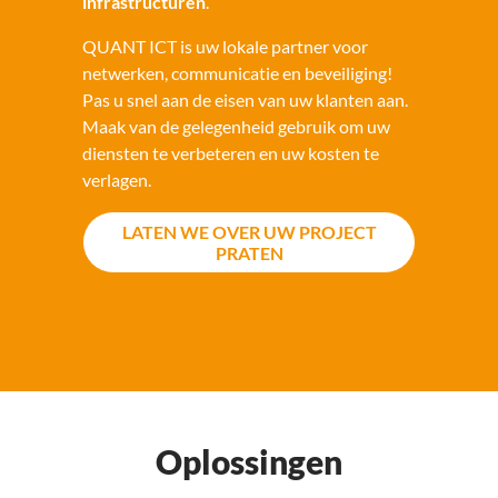
infrastructuren
.
QUANT ICT is uw lokale partner voor
netwerken, communicatie en beveiliging!
Pas u snel aan de eisen van uw klanten aan.
Maak van de gelegenheid gebruik om uw
diensten te verbeteren en uw kosten te
verlagen.
LATEN WE OVER UW PROJECT
PRATEN
Oplossingen