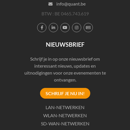
info@quant.be
BTW : BE 0465.743.619





NIEUWSBRIEF
Schrijf je in op onze nieuwsbrief om
interessant nieuws, updates en
uitnodigingen voor onze evenementen te
ontvangen.
SCHRIJF JE NU IN!
LAN-NETWERKEN
WLAN-NETWERKEN
SD-WAN-NETWERKEN