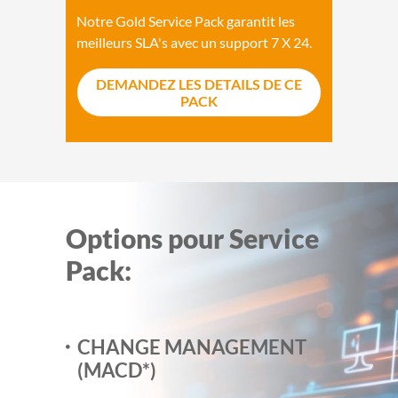
Notre Gold Service Pack garantit les
meilleurs SLA's avec un support 7 X 24.
DEMANDEZ LES DETAILS DE CE
PACK
Options pour Service
Pack:
CHANGE MANAGEMENT
(MACD*)