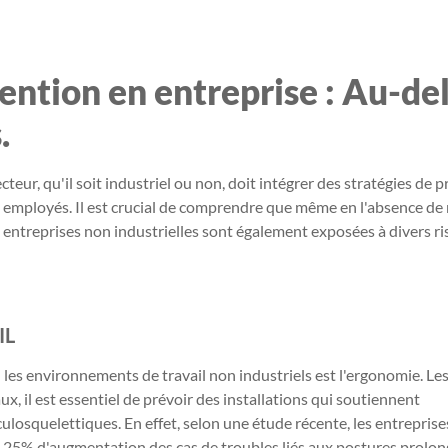
ention en entreprise : Au-de
.
eur, qu'il soit industriel ou non, doit intégrer des stratégies de 
ses employés. Il est crucial de comprendre que même en l'absence d
s entreprises non industrielles sont également exposées à divers r
IL
 les environnements de travail non industriels est l'ergonomie. Le
, il est essentiel de prévoir des installations qui soutiennent
losquelettiques. En effet, selon une étude récente, les entreprise
 25% d'augmentation des cas de troubles liés aux postures prolon