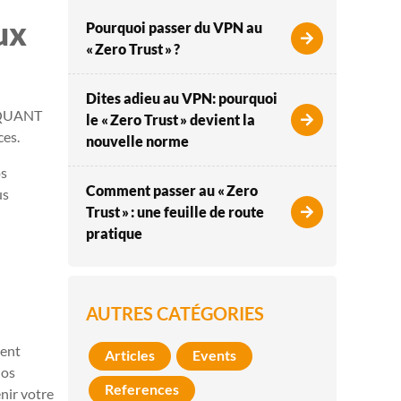
ux
Pourquoi passer du VPN au
« Zero Trust » ?
Dites adieu au VPN: pourquoi
e QUANT
le « Zero Trust » devient la
ces.
nouvelle norme
os
Comment passer au « Zero
us
Trust » : une feuille de route
pratique
AUTRES CATÉGORIES
nent
Articles
Events
nos
References
nir votre