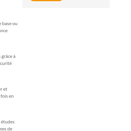
e base ou
ance
 grâce à
curité
r et
 fois en
s études
rmes de