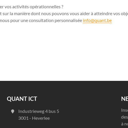
er vos activités opérationnelles ?
t sur la manière dont nous pouvons vous aider à atteindre vos obje
nous pour une consultation personnalisée
info@quant.be
QUANT ICT
N
Ins
Industrieweg 4 bus 5
des
3001 - Heverlee
à n