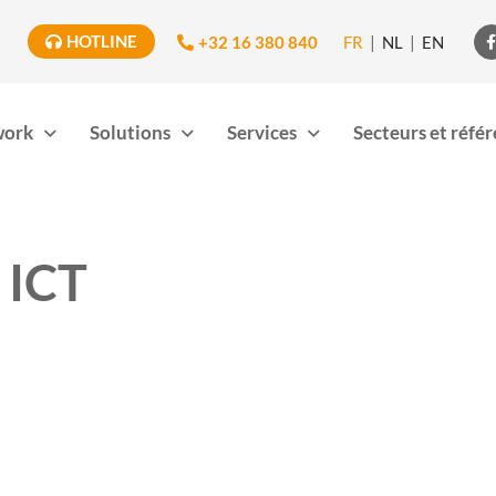
HOTLINE
+32 16 380 840
FR
NL
EN

work
Solutions
Services
Secteurs et réfé
 ICT