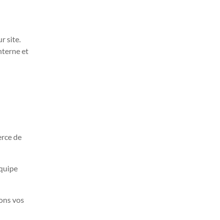
r site.
nterne et
erce de
équipe
rons vos