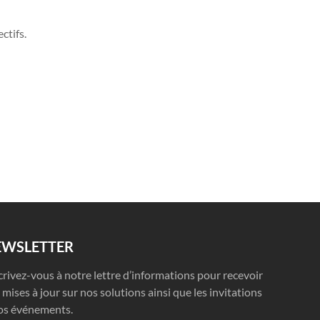
ctifs.
EWSLETTER
crivez-vous à notre lettre d’informations pour recevoir
 mises à jour sur nos solutions ainsi que les invitations
os événements.