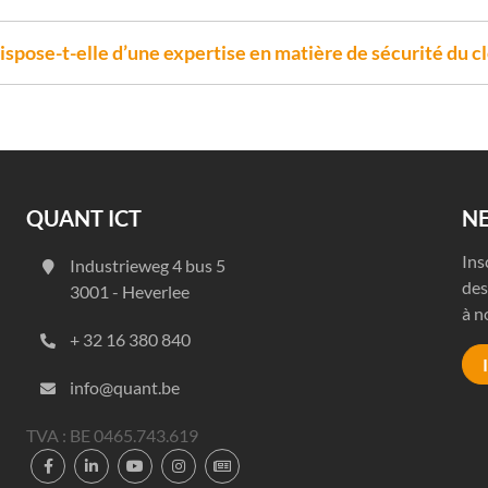
spose-t-elle d’une expertise en matière de sécurité du c
QUANT ICT
N
Ins
Industrieweg 4 bus 5
des
3001 - Heverlee
à n
+ 32 16 380 840
info@quant.be
TVA : BE 0465.743.619




