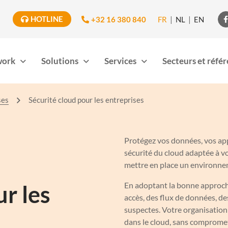
HOTLINE
+32 16 380 840
FR
NL
EN

work
Solutions
Services
Secteurs et réfé
ses
Sécurité cloud pour les entreprises
Protégez vos données, vos appl
sécurité du cloud adaptée à vo
mettre en place un environneme
En adoptant la bonne approche
ur les
accès, des flux de données, de
suspectes. Votre organisation 
dans le cloud, sans compromettre