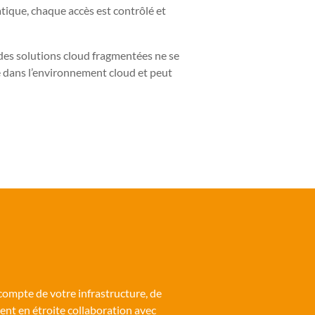
atique, chaque accès est contrôlé et
u des solutions cloud fragmentées ne se
se dans l’environnement cloud et peut
ompte de votre infrastructure, de
llent en étroite collaboration avec