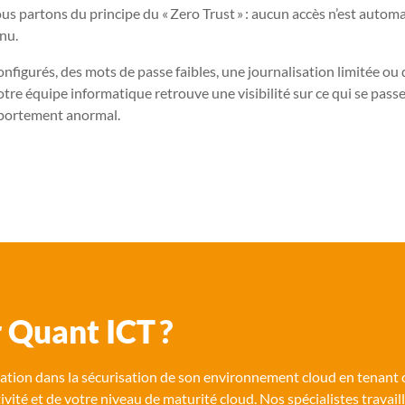
 nous partons du principe du « Zero Trust » : aucun accès n’est autom
inu.
configurés, des mots de passe faibles, une journalisation limitée o
otre équipe informatique retrouve une visibilité sur ce qui se pas
mportement anormal
.
r Quant ICT ?
ion dans la sécurisation de son environnement cloud en tenant c
tivité et de votre niveau de maturité cloud. Nos spécialistes travai