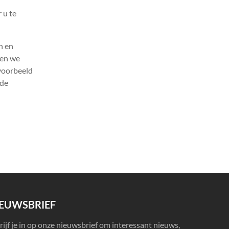
 u te
n en
nen we
jvoorbeeld
 de
IEUWSBRIEF
rijf je in op onze nieuwsbrief om interessant nieuws,