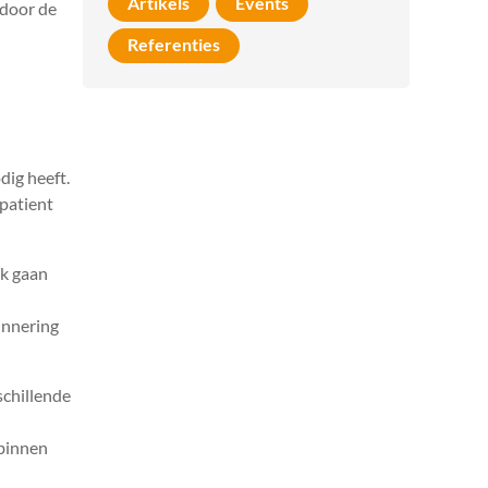
Artikels
Events
 door de
Referenties
dig heeft.
patient
jk gaan
innering
schillende
 binnen