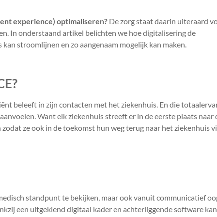
ient experience) optimaliseren?
De zorg staat daarin uiteraard v
len. In onderstaand artikel belichten we hoe digitalisering de
 kan stroomlijnen en zo aangenaam mogelijk kan maken.
NCE?
ënt beleeft in zijn contacten met het ziekenhuis. En die totaalerva
aanvoelen. Want elk ziekenhuis streeft er in de eerste plaats naar 
n zodat ze ook in de toekomst hun weg terug naar het ziekenhuis v
t medisch standpunt te bekijken, maar ook vanuit communicatief o
dankzij een uitgekiend digitaal kader en achterliggende software kan