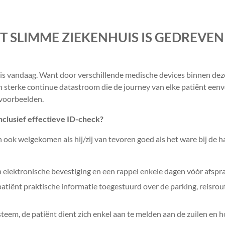
T SLIMME ZIEKENHUIS IS GEDREVEN
is vandaag. Want door verschillende medische devices binnen dez
n sterke continue datastroom die de journey van elke patiënt een
 voorbeelden.
inclusief effectieve ID-check?
n ook welgekomen als hij/zij van tevoren goed als het ware bij de 
 elektronische bevestiging en een rappel enkele dagen vóór afspr
 patiënt praktische informatie toegestuurd over de parking, reisrou
teem, de patiënt dient zich enkel aan te melden aan de zuilen en h