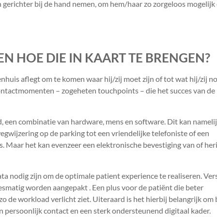
n gerichter bij de hand nemen, om hem/haar zo zorgeloos mogelijk
EN HOE DIE IN KAART TE BRENGEN?
enhuis aflegt om te komen waar hij/zij moet zijn of tot wat hij/zij no
contactmomenten – zogeheten touchpoints – die het succes van de 
d, een combinatie van hardware, mens en software. Dit kan nameli
wijzering op de parking tot een vriendelijke telefoniste of een
s. Maar het kan evenzeer een elektronische bevestiging van of her
ta nodig zijn om de optimale patient experience te realiseren. Ver
esmatig worden aangepakt . Een plus voor de patiënt die beter
o de workload verlicht ziet. Uiteraard is het hierbij belangrijk om
persoonlijk contact en een sterk ondersteunend digitaal kader.