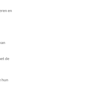
eren en
 van
met de
e hun