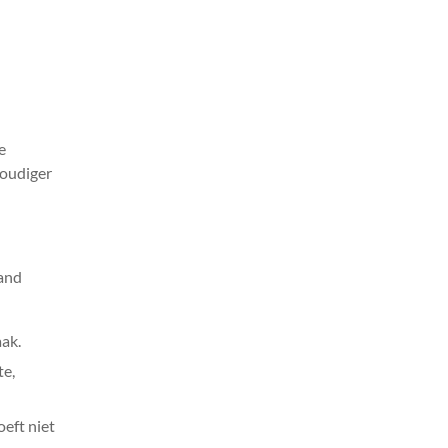
e
voudiger
hand
aak.
te,
oeft niet