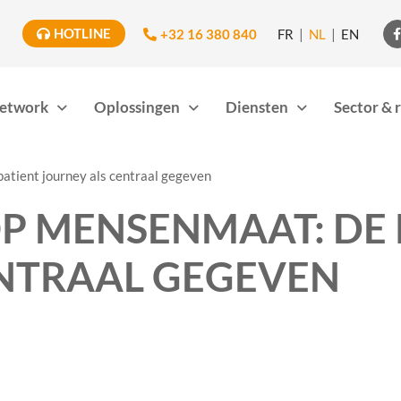
HOTLINE
+32 16 380 840
FR
NL
EN

etwork
Oplossingen
Diensten
Sector & 
patient journey als centraal gegeven
OP MENSENMAAT: DE 
ENTRAAL GEGEVEN