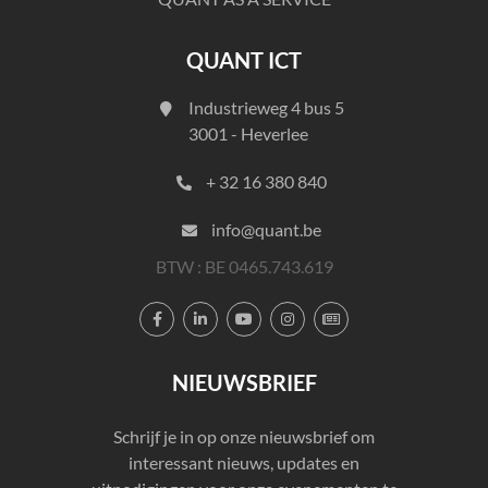
QUANT ICT
Industrieweg 4 bus 5
3001 - Heverlee
+ 32 16 380 840
info@quant.be
BTW : BE 0465.743.619





NIEUWSBRIEF
Schrijf je in op onze nieuwsbrief om
interessant nieuws, updates en